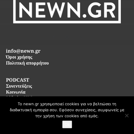
info@newn.gr
Όροι χρήσης
Πολιτική απορρήτου
PODCAST
Συνεντεύξεις
Κοινωνία
Life in SKG
Το newn.gr χρησιμοποιεί cookies για να βελτιώσει τη
διαδικτυακή εμπειρία σου. Εφόσον συνεχίσεις, συμφωνείς με
© 2026 newn.gr — Όλα τα δικαιώματα διατηρούνται
την χρήση των cookies από εμάς.
Ok