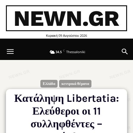
NEWN.GR
Κυριακή 09 Αυγούστου 2026
C
34.5
Thessaloniki
Ελλάδα
κεντρικά θέματα
Κατάληψη Libertatia:
Ελεύθεροι οι 11
συλληφθέντες –