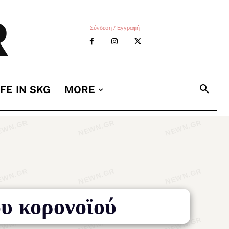
R
Σύνδεση / Εγγραφή
IFE IN SKG
MORE
ου κορονοϊού