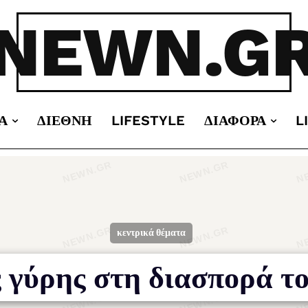
NEWN.G
Α
ΔΙΕΘΝΉ
LIFESTYLE
ΔΙΆΦΟΡΑ
L
κεντρικά θέματα
 γύρης στη διασπορά τ