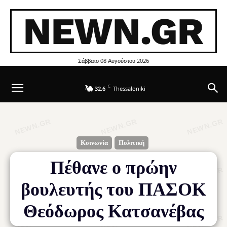
NEWN.GR
Σάββατο 08 Αυγούστου 2026
C
32.6
Thessaloniki
Κοινωνία
Πολιτική
Πέθανε ο πρώην
βουλευτής του ΠΑΣΟΚ
Θεόδωρος Κατσανέβας