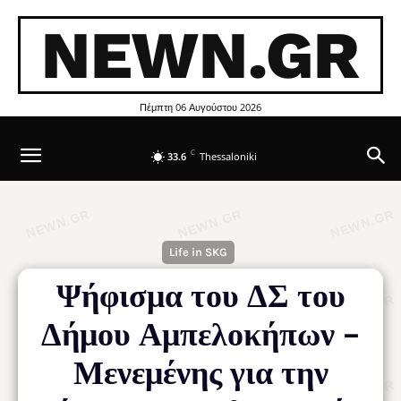
NEWN.GR
Πέμπτη 06 Αυγούστου 2026
C
33.6
Thessaloniki
Life in SKG
Ψήφισμα του ΔΣ του
Δήμου Αμπελοκήπων –
Μενεμένης για την