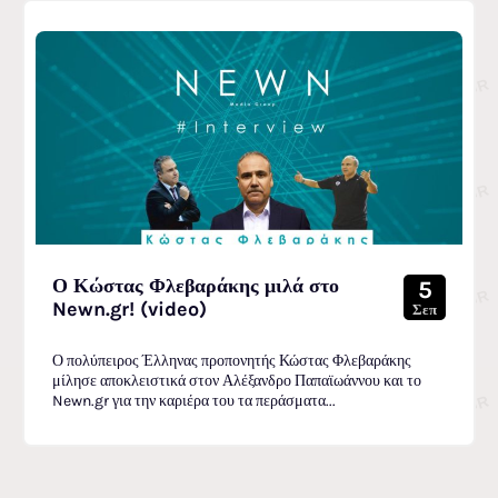
Ο Κώστας Φλεβαράκης μιλά στο
5
Newn.gr! (video)
Σεπ
Ο πολύπειρος Έλληνας προπονητής Κώστας Φλεβαράκης
μίλησε αποκλειστικά στον Αλέξανδρο Παπαϊωάννου και το
Newn.gr για την καριέρα του τα περάσματα...