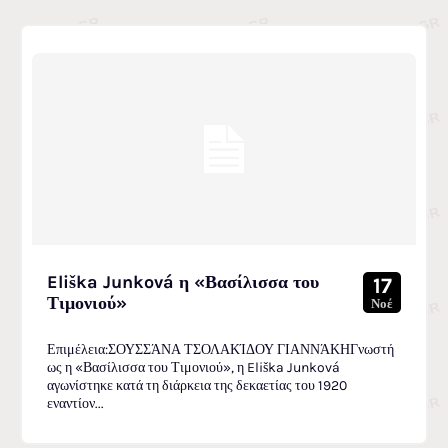
Eliška Junková η «Βασίλισσα του
17
Τιμονιού»
Νοέ
Επιμέλεια:ΣΟΥΣΣΆΝΑ ΤΣΟΛΑΚΊΔΟΥ ΓΙΑΝΝΆΚΗΓνωστή
ως η «Βασίλισσα του Τιμονιού», η Eliška Junková
αγωνίστηκε κατά τη διάρκεια της δεκαετίας του 1920
εναντίον...