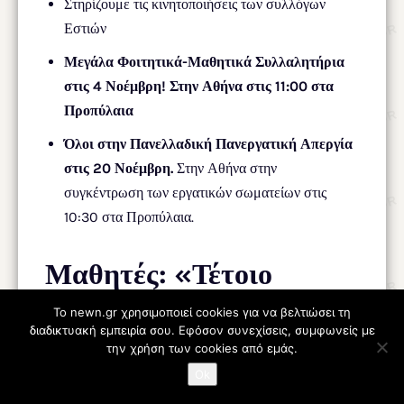
Στηρίζουμε τις κινητοποιήσεις των συλλόγων
Εστιών
Μεγάλα Φοιτητικά-Μαθητικά Συλλαλητήρια
στις 4 Νοέμβρη! Στην Αθήνα στις 11:00 στα
Προπύλαια
Όλοι στην Πανελλαδική Πανεργατική Απεργία
στις 20 Νοέμβρη.
Στην Αθήνα στην
συγκέντρωση των εργατικών σωματείων στις
10:30 στα Προπύλαια.
Μαθητές: «Τέτοιο
σχολείο αξίζει στους
Το newn.gr χρησιμοποιεί cookies για να βελτιώσει τη
διαδικτυακή εμπειρία σου. Εφόσον συνεχίσεις, συμφωνείς με
μαθητές;»
την χρήση των cookies από εμάς.
Ok
Με κλειστά σχολεία και διαμαρτυρίες
σε όλη τη