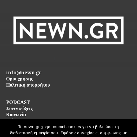
info@newn.gr
Όροι χρήσης
Πολιτική απορρήτου
PODCAST
Συνεντεύξεις
Κοινωνία
Life in SKG
Το newn.gr χρησιμοποιεί cookies για να βελτιώσει τη
διαδικτυακή εμπειρία σου. Εφόσον συνεχίσεις, συμφωνείς με
© 2026 newn.gr — Όλα τα δικαιώματα διατηρούνται