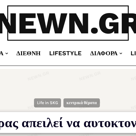
NEWN.G
Α
ΔΙΕΘΝΉ
LIFESTYLE
ΔΙΆΦΟΡΑ
L
Life in SKG
κεντρικά θέματα
ας απειλεί να αυτοκτο