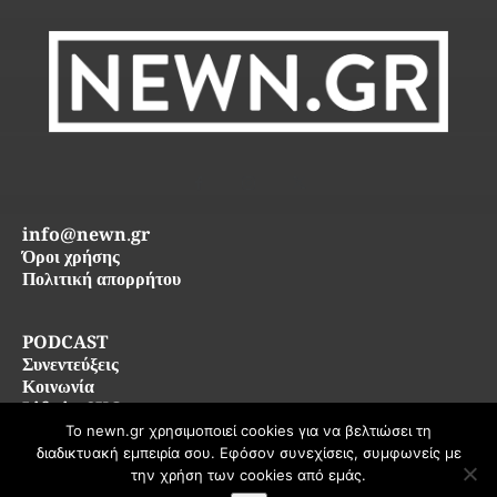
info@newn.gr
Όροι χρήσης
Πολιτική απορρήτου
PODCAST
Συνεντεύξεις
Κοινωνία
Life in SKG
Το newn.gr χρησιμοποιεί cookies για να βελτιώσει τη
διαδικτυακή εμπειρία σου. Εφόσον συνεχίσεις, συμφωνείς με
© 2026 newn.gr — Όλα τα δικαιώματα διατηρούνται
την χρήση των cookies από εμάς.