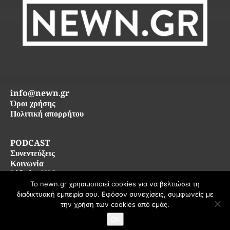
info@newn.gr
Όροι χρήσης
Πολιτική απορρήτου
PODCAST
Συνεντεύξεις
Κοινωνία
Life in SKG
Το newn.gr χρησιμοποιεί cookies για να βελτιώσει τη
διαδικτυακή εμπειρία σου. Εφόσον συνεχίσεις, συμφωνείς με
© 2026 newn.gr — Όλα τα δικαιώματα διατηρούνται
την χρήση των cookies από εμάς.
Ok