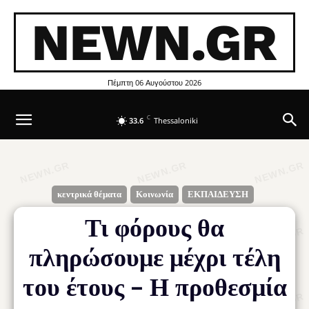
NEWN.GR
Πέμπτη 06 Αυγούστου 2026
C
33.6
Thessaloniki
κεντρικά θέματα
Κοινωνία
ΕΚΠΑΙΔΕΥΣΗ
Τι φόρους θα
πληρώσουμε μέχρι τέλη
του έτους – Η προθεσμία