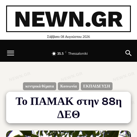
NEWN.GR
Σάββατο 08 Αυγούστου 2026
C
35.5
Thessaloniki
κεντρικά θέματα
Κοινωνία
ΕΚΠΑΙΔΕΥΣΗ
Το ΠΑΜΑΚ στην 88η
ΔΕΘ