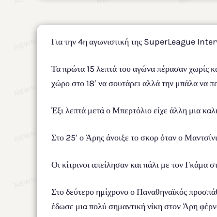
Για την 4η αγωνιστική της SuperLeague Inter
Τα πρώτα 15 λεπτά του αγώνα πέρασαν χωρίς κ
χώρο στο 18′ να σουτάρει αλλά την μπάλα να πε
Έξι λεπτά μετά ο Μπερτόλιο είχε άλλη μια καλ
Στο 25′ ο Άρης άνοιξε το σκορ όταν ο Μαντσίν
Οι κίτρινοι απείλησαν και πάλι με τον Γκάμα στ
Στο δεύτερο ημίχρονο ο Παναθηναϊκός προσπάθη
έδωσε μια πολύ σημαντική νίκη στον Άρη φέρν