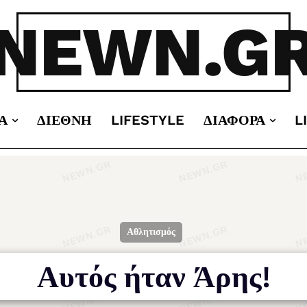
NEWN.G
Α
ΔΙΕΘΝΉ
LIFESTYLE
ΔΙΆΦΟΡΑ
L
Αθλητισμός
Αυτός ήταν Άρης!