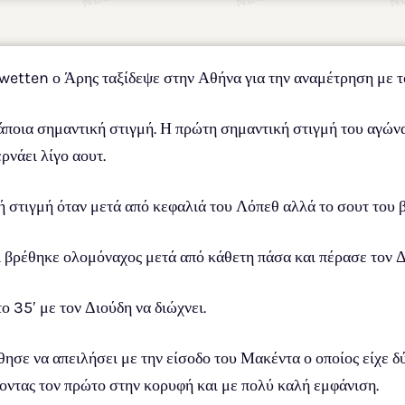
wetten ο Άρης ταξίδεψε στην Αθήνα για την αναμέτρηση με 
άποια σημαντική στιγμή. Η πρώτη σημαντική στιγμή του αγώνα
ρνάει λίγο αουτ.
ή στιγμή όταν μετά από κεφαλιά του Λόπεθ αλλά το σουτ του β
ι βρέθηκε ολομόναχος μετά από κάθετη πάσα και πέρασε τον Δ
ο 35′ με τον Διούδη να διώχνει.
σε να απειλήσει με την είσοδο του Μακέντα ο οποίος είχε δύ
οντας τον πρώτο στην κορυφή και με πολύ καλή εμφάνιση.