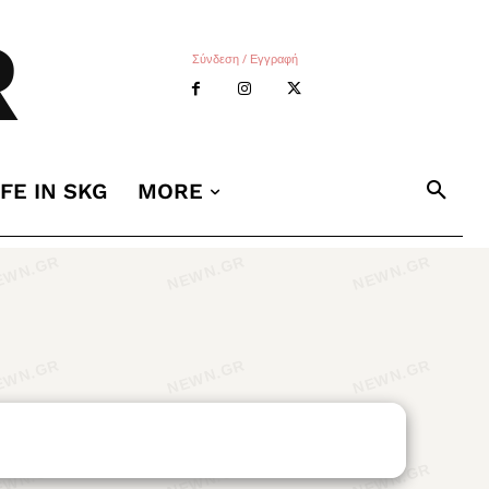
R
Σύνδεση / Εγγραφή
IFE IN SKG
MORE